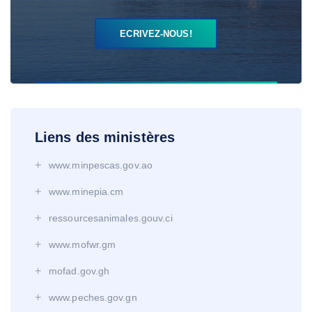
ECRIVEZ-NOUS!
Liens des ministères
www.minpescas.gov.ao
www.minepia.cm
ressourcesanimales.gouv.ci
www.mofwr.gm
mofad.gov.gh
www.peches.gov.gn