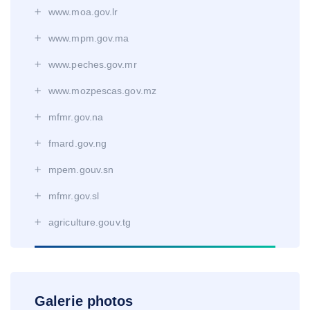
www.moa.gov.lr
www.mpm.gov.ma
www.peches.gov.mr
www.mozpescas.gov.mz
mfmr.gov.na
fmard.gov.ng
mpem.gouv.sn
mfmr.gov.sl
agriculture.gouv.tg
Galerie photos